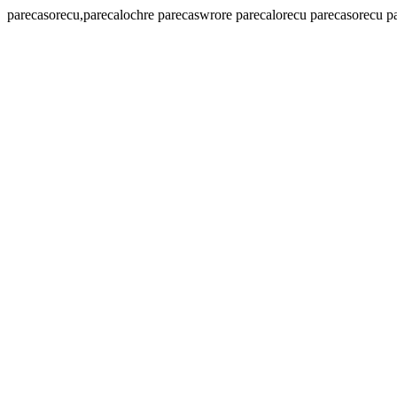
parecasorecu,parecalochre parecaswrore parecalorecu parecasorecu pa